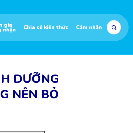
n gia
Chia sẻ kiến thức
Cảm nhận
g nhận
INH DƯỠNG
G NÊN BỎ