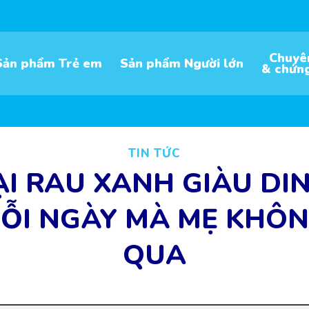
Chuyê
Sản phẩm Trẻ em
Sản phẩm Người lớn
& chứn
TIN TỨC
ẠI RAU XANH GIÀU D
MỖI NGÀY MÀ MẸ KHÔN
QUA