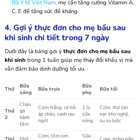
Bộ Y tế Việt Nam
, mẹ cần tăng cường Vitamin A,
C, E để tăng sức đề kháng.
4. Gợi ý thực đơn cho mẹ bầu sau
khi sinh chi tiết trong 7 ngày
Dưới đây là bảng gợi ý
thực đơn cho mẹ bầu sau
khi sinh
trong 1 tuần giúp mẹ thay đổi khẩu vị mà
vẫn đảm bảo dinh dưỡng tối ưu.
Bữa
Bữa
Thứ
Bữa trưa
Bữa tối
sáng
phụ
Cháo
Cơm trắng, cá hồi
1 ly
Cơm, thịt lợn
Thứ
gà
áp chảo, canh rau
sữa
nạc kho nghệ,
2
hành
ngót
nóng
su su luộc
tăm
Cơm, tôm rim
Sữa
Thứ
Phở
Cơm, trứng hấp