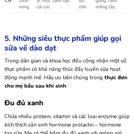
CN
cuốn
(ít mỡ), canh rau
đủ
gừng, canh
nóng
cải cúc
chín
măng tây
5. Những siêu thực phẩm giúp gọi
sữa về dào dạt
Trong dân gian và khoa học đều công nhận một số
thực phẩm có khả năng thúc đẩy tuyến sữa hoạt
động mạnh mẽ. Hãy ưu tiên chúng trong
thực đơn
cho mẹ bầu sau khi sinh
:
Đu đủ xanh
Chứa nhiều protein, vitamin và các loại enzyme giúp
kích thích sản sinh hormone prolactin – hormone
tạo sữa. Mẹ có thể hầm đu đủ xanh với móng giò