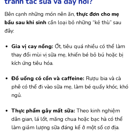
tránh tắc sữa và đầy hơi?
Bên cạnh những món nên ăn,
thực đơn cho mẹ
bầu sau khi sinh
cần loại bỏ những “kẻ thù” sau
đây:
Gia vị cay nồng:
Ớt, tiêu quá nhiều có thể làm
thay đổi mùi vị sữa mẹ, khiến bé bỏ bú hoặc bị
kích ứng tiêu hóa.
Đồ uống có cồn và caffeine:
Rượu bia và cà
phê có thể đi vào sữa mẹ, làm bé quấy khóc, khó
ngủ.
Thực phẩm gây mất sữa:
Theo kinh nghiệm
dân gian, lá lốt, măng chua hoặc bạc hà có thể
làm giảm lượng sữa đáng kể ở một số cơ địa.