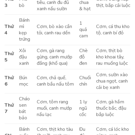
tiêu, canh đu đủ
chua
3
bò
thịt, bắp cải luộc
xanh nấu sườn
& hạt
Bánh
1
Thứ
mì
Cơm, bò xào cần
Cơm, cá thu kho
quả
4
kẹp
tỏi, canh rau dền
tộ, canh bí đỏ
cam
trứng
Xôi
Cơm, gà rang
Chè
Cơm, thịt bò
Thứ
đậu
gừng, canh mướp
đỗ
kho khoai tây,
5
xanh
đắng (khổ qua)
đen
rau muống luộc
Cơm, sườn xào
Thứ
Bún
Cơm, chả quế,
Chuối
chua ngọt, canh
6
mọc
canh bầu nấu tôm
chín
cải bẹ xanh
Cháo
Cơm, tôm rang
1 ly
Cơm, gà hầm
Thứ
sen
muối, canh mướp
ngũ
thuốc bắc, đậu
7
bát
nấu lạc
cốc
bắp luộc
bảo
Bánh
Cơm, thịt kho tàu
Đu
Cơm, cá lóc kho