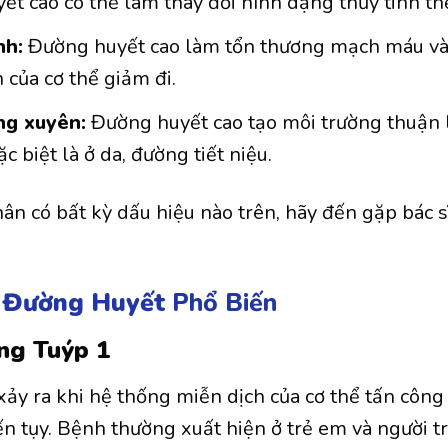
t cao có thể làm thay đổi hình dạng thủy tinh th
nh:
Đường huyết cao làm tổn thương mạch máu và 
 của cơ thể giảm đi.
ng xuyên:
Đường huyết cao tạo môi trường thuận l
c biệt là ở da, đường tiết niệu.
ân có bất kỳ dấu hiệu nào trên, hãy đến gặp bác 
 Đường Huyết
Phổ Biến
ng Tuýp 1
xảy ra khi hệ thống miễn dịch của cơ thể tấn công
ến tụy. Bệnh thường xuất hiện ở trẻ em và người tr