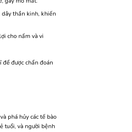
ể, gây mờ mắt.
dây thần kinh, khiến
ợi cho nấm và vi
sĩ để được chẩn đoán
 và phá hủy các tế bào
ẻ tuổi, và người bệnh