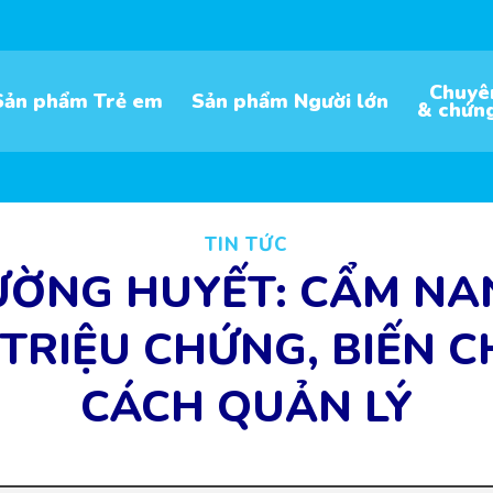
Chuyê
Sản phẩm Trẻ em
Sản phẩm Người lớn
& chứn
TIN TỨC
ƯỜNG HUYẾT: CẨM NA
 TRIỆU CHỨNG, BIẾN 
CÁCH QUẢN LÝ