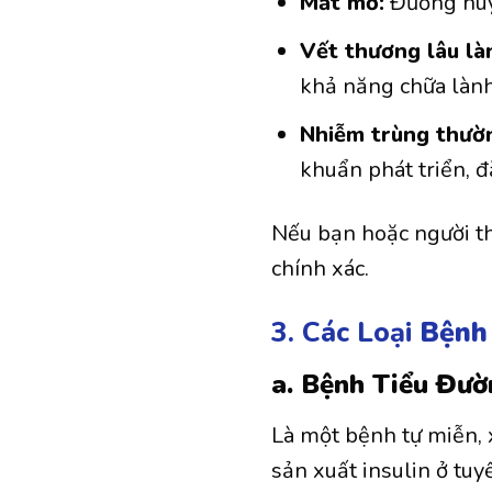
Mắt mờ:
Đường huyế
Vết thương lâu là
khả năng chữa lành
Nhiễm trùng thườ
khuẩn phát triển, đặ
Nếu bạn hoặc người th
chính xác.
3. Các Loại
Bệnh
a. Bệnh Tiểu Đườ
Là một bệnh tự miễn, 
sản xuất insulin ở tuy