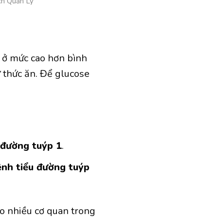
ch Quản Lý
 ở mức cao hơn bình
 thức ăn. Để glucose
 đường tuýp 1
.
ệnh tiểu đường tuýp
o nhiều cơ quan trong