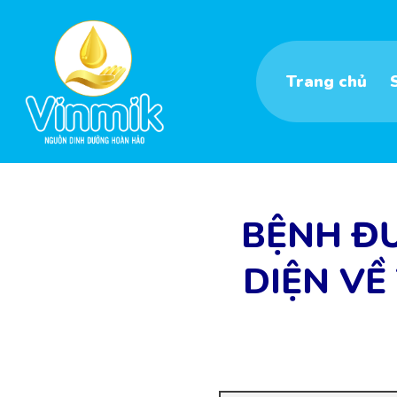
Skip
to
content
Trang chủ
BỆNH Đ
DIỆN VỀ