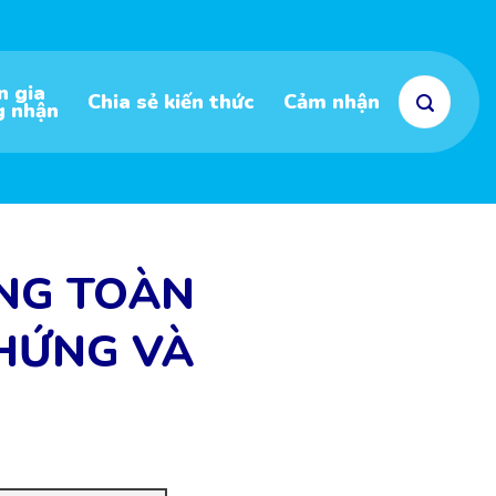
n gia
Chia sẻ kiến thức
Cảm nhận
g nhận
NG TOÀN
CHỨNG VÀ