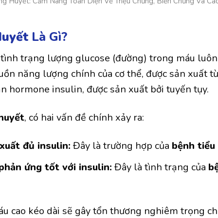
g Huyết: Cẩm Nang Toàn Diện Về Triệu Chứng, Biến Chứng Và Cá
Huyết
Là Gì?
 tình trạng lượng glucose (đường) trong máu luôn
uồn năng lượng chính của cơ thể, được sản xuất từ
cần hormone insulin, được sản xuất bởi tuyến tụy.
huyết
, có hai vấn đề chính xảy ra:
uất đủ insulin:
Đây là trường hợp của
bệnh tiểu
hản ứng tốt với insulin:
Đây là tình trạng của
b
u cao kéo dài sẽ gây tổn thương nghiêm trọng ch