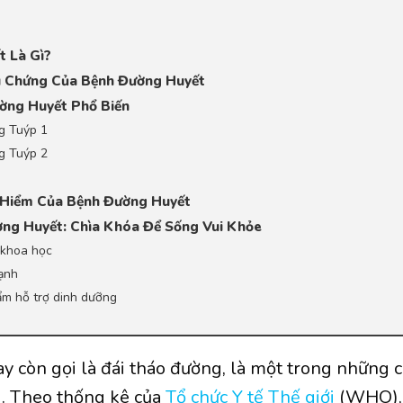
t Là Gì?
ệu Chứng Của Bệnh Đường Huyết
ường Huyết Phổ Biến
g Tuýp 1
g Tuýp 2
 Hiểm Của Bệnh Đường Huyết
ờng Huyết: Chìa Khóa Để Sống Vui Khỏe
 khoa học
mạnh
ẩm hỗ trợ dinh dưỡng
hay còn gọi là đái tháo đường, là một trong những
ới. Theo thống kê của
Tổ chức Y tế Thế giới
(WHO), 